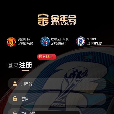
送
18
元
注册
登录